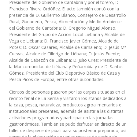
Presidente del Gobierno de Cantabria y por el torero, D.
Francisco Rivera Ordóñez. El acto también contó con la
presencia de D. Guillermo Blanco, Consejero de Desarrollo
Rural, Ganadería, Pesca, Alimentación y Medio Ambiente
del Gobierno de Cantabria; D. Gregorio Miguel Alonso,
Presidente del Grupo de Acción Local Liébana y Alcalde de
Vega de Liébana; D. Francisco Javier Gómez, Alcalde de
Potes; D. Óscar Casares, Alcalde de Camaleño; D. Jesús Mª
Cuevas, Alcalde de Cillorigo de Liébana; D. Jesús Fuente;
Alcalde de Cabezón de Liébana; D. Julio Cires; Presidente de
la Mancomunidad de Liébana y Peñarrubia y de D. Santos
Gómez, Presidente del Club Deportivo Básico de Caza y
Pesca Picos de Europa; entre otras autoridades.
Cientos de personas pasaron por las carpas situadas en el
recinto ferial de La Serna y visitaron los stands dedicados a
la caza, pesca, naturaleza, productos agroalimentarios e
institucionales presentes, además de asistir a las distintas
actividades programadas y participar en las jornadas
gastronómicas. También se pudo disfrutar en directo de un
taller de despiece de jabalí para su posterior preparado, así
como de la elaboración de varias recetas de cocina de