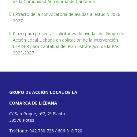
de la Comunidad Autónoma de Cantabria.
Extracto de la convocatoria de ayudas al estudio 2026-
2027.
Plazo para presentar solicitudes de ayudas del Grupo de
Acción Local Liébana en aplicación de la Intervención
LEADER para Cantabria del Plan Estratégico de la PAC
2023-2027
GRUPO DE ACCIÓN LOCAL DE LA
COMARCA DE LIÉBANA
C/ San Roque, nº7, 2ª Planta
39570 Potes
Teléfono: 942 730 726 / 606 318 720