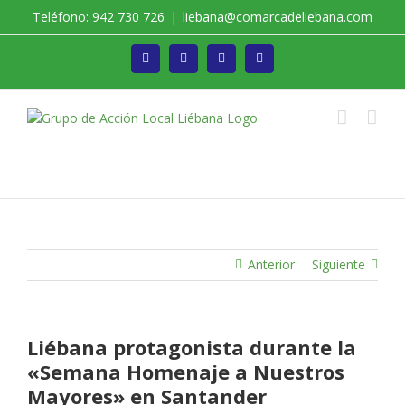
Saltar
Teléfono: 942 730 726
|
liebana@comarcadeliebana.com
al
contenido
Facebook
Twitter
Instagram
Vimeo
Trabajamos por el Desarrollo de la Comarca de
Liébana
Anterior
Siguiente
Liébana protagonista durante la
«Semana Homenaje a Nuestros
Mayores» en Santander