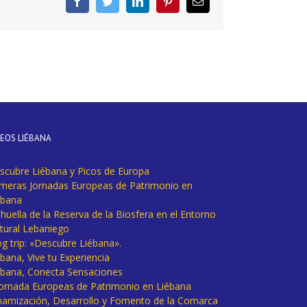
Facebook
Twitter
LinkedIn
Pinterest
Correo
electrónico
DEOS LIÉBANA
scubre Liébana y Picos de Europa
imeras Jornadas Europeas de Patrimonio en
ébana
huella de la Reserva de la Biosfera en el Entorno
tural Lebaniego
og trip: «Descubre Liébana».
bana, Vive tu Experiencia
ébana, Conecta Sensaciones
 Jornada Europeas de Patrimonio en Liébana
namización, Desarrollo y Fomento de la Comarca