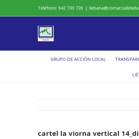
Saltar
Teléfono: 942 730 726
|
liebana@comarcadelieb
al
contenido
GRUPO DE ACCIÓN LOCAL
TRANSPAR
LI
cartel la viorna vertical 14_d