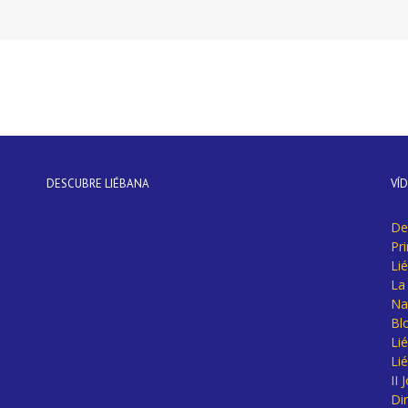
DESCUBRE LIÉBANA
VÍ
De
Pr
Li
La 
Na
Bl
Lié
Li
II
Di