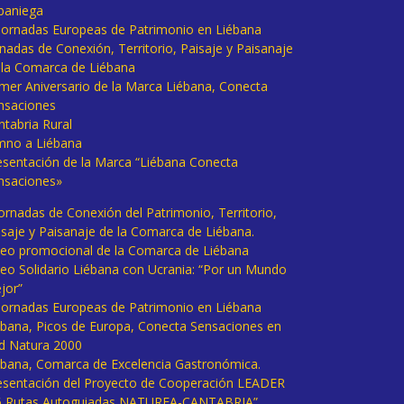
baniega
I Jornadas Europeas de Patrimonio en Liébana
rnadas de Conexión, Territorio, Paisaje y Paisanaje
 la Comarca de Liébana
imer Aniversario de la Marca Liébana, Conecta
nsaciones
ntabria Rural
mno a Liébana
esentación de la Marca “Liébana Conecta
nsaciones»
Jornadas de Conexión del Patrimonio, Territorio,
isaje y Paisanaje de la Comarca de Liébana.
deo promocional de la Comarca de Liébana
deo Solidario Liébana con Ucrania: “Por un Mundo
jor”
 Jornadas Europeas de Patrimonio en Liébana
ébana, Picos de Europa, Conecta Sensaciones en
d Natura 2000
ébana, Comarca de Excelencia Gastronómica.
esentación del Proyecto de Cooperación LEADER
6 Rutas Autoguiadas NATUREA-CANTABRIA”