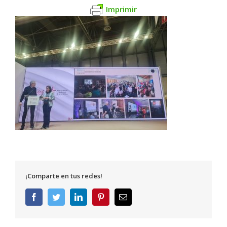
Imprimir
¡Comparte en tus redes!
Facebook
Twitter
LinkedIn
Pinterest
Correo
electrónico