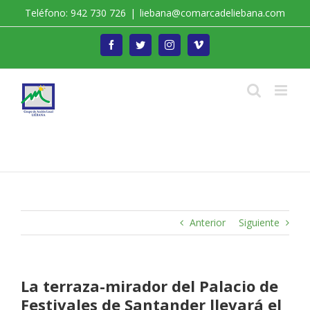
Saltar
Teléfono: 942 730 726
|
liebana@comarcadeliebana.com
al
contenido
Facebook
Twitter
Instagram
Vimeo
Trabajamos por el Desarrollo de la Comarca de
Liébana
Anterior
Siguiente
La terraza-mirador del Palacio de
Festivales de Santander llevará el