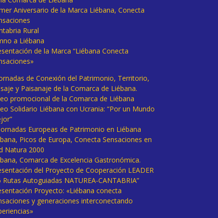
imer Aniversario de la Marca Liébana, Conecta
nsaciones
ntabria Rural
mno a Liébana
esentación de la Marca “Liébana Conecta
nsaciones»
Jornadas de Conexión del Patrimonio, Territorio,
isaje y Paisanaje de la Comarca de Liébana.
deo promocional de la Comarca de Liébana
deo Solidario Liébana con Ucrania: “Por un Mundo
jor”
 Jornadas Europeas de Patrimonio en Liébana
ébana, Picos de Europa, Conecta Sensaciones en
d Natura 2000
ébana, Comarca de Excelencia Gastronómica.
esentación del Proyecto de Cooperación LEADER
6 Rutas Autoguiadas NATUREA-CANTABRIA”
esentación Proyecto: «Liébana conecta
nsaciones y generaciones interconectando
periencias»