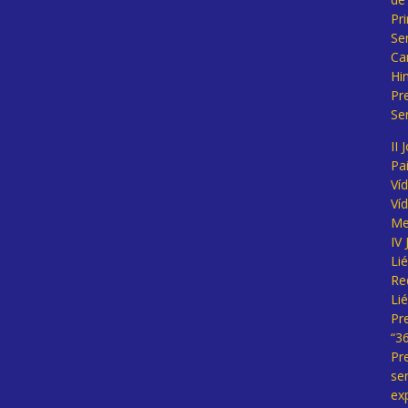
Pr
Se
Ca
Hi
Pr
Se
II 
Pa
Ví
Ví
Me
IV
Li
Re
Li
Pr
“3
Pr
se
ex