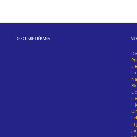
DESCUBRE LIÉBANA
VÍ
De
Pr
Li
La 
Na
Bl
Lié
Li
II
Di
Le
II
Jo
de