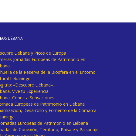
DEOS LIÉBANA
scubre Liébana y Picos de Europa
imeras Jornadas Europeas de Patrimonio en
ébana
huella de la Reserva de la Biosfera en el Entorno
tural Lebaniego
og trip: «Descubre Liébana».
bana, Vive tu Experiencia
ébana, Conecta Sensaciones
 Jornada Europeas de Patrimonio en Liébana
namización, Desarrollo y Fomento de la Comarca
baniega
I Jornadas Europeas de Patrimonio en Liébana
rnadas de Conexión, Territorio, Paisaje y Paisanaje
 la Comarca de Liébana