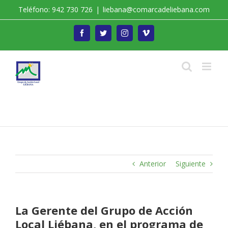
Saltar
Teléfono: 942 730 726
|
liebana@comarcadeliebana.com
al
contenido
Facebook
Twitter
Instagram
Vimeo
Trabajamos por el Desarrollo de la Comarca de
Liébana
Anterior
Siguiente
La Gerente del Grupo de Acción
Local Liébana, en el programa de