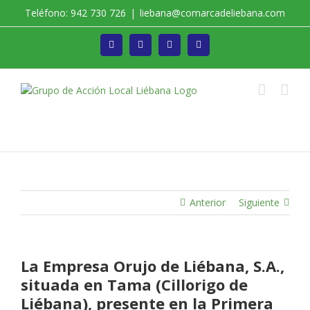
Saltar
Teléfono: 942 730 726
|
liebana@comarcadeliebana.com
al
contenido
Facebook
Twitter
Instagram
Vimeo
Trabajamos por el Desarrollo de la Comarca de
Liébana
Anterior
Siguiente
La Empresa Orujo de Liébana, S.A.,
situada en Tama (Cillorigo de
Liébana), presente en la Primera