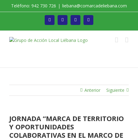
Saltar
Teléfono: 942 730 726
|
liebana@comarcadeliebana.com
al
contenido
Facebook
Twitter
Instagram
Vimeo
Trabajamos por el Desarrollo de la Comarca de
Liébana
Anterior
Siguiente
JORNADA “MARCA DE TERRITORIO
Y OPORTUNIDADES
COLABORATIVAS EN EL MARCO DE