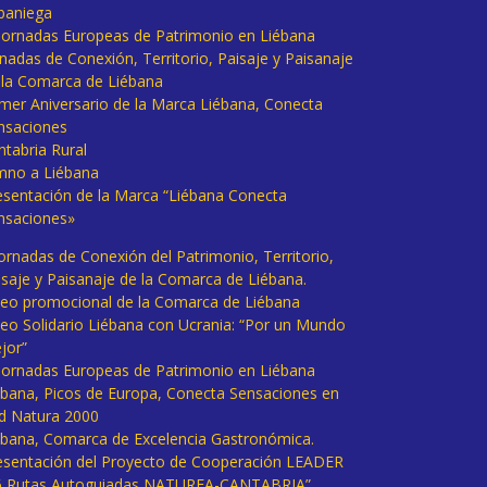
baniega
I Jornadas Europeas de Patrimonio en Liébana
rnadas de Conexión, Territorio, Paisaje y Paisanaje
 la Comarca de Liébana
imer Aniversario de la Marca Liébana, Conecta
nsaciones
ntabria Rural
mno a Liébana
esentación de la Marca “Liébana Conecta
nsaciones»
Jornadas de Conexión del Patrimonio, Territorio,
isaje y Paisanaje de la Comarca de Liébana.
deo promocional de la Comarca de Liébana
deo Solidario Liébana con Ucrania: “Por un Mundo
jor”
 Jornadas Europeas de Patrimonio en Liébana
ébana, Picos de Europa, Conecta Sensaciones en
d Natura 2000
ébana, Comarca de Excelencia Gastronómica.
esentación del Proyecto de Cooperación LEADER
6 Rutas Autoguiadas NATUREA-CANTABRIA”