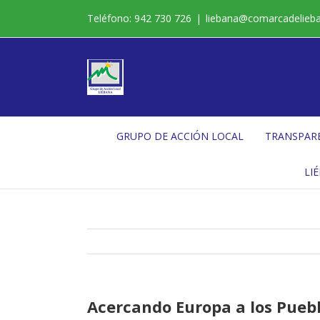
Saltar
Teléfono: 942 730 726
|
liebana@comarcadelieb
al
contenido
GRUPO DE ACCIÓN LOCAL
TRANSPAR
LI
Acercando Europa a los Puebl