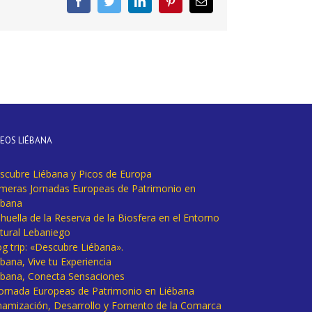
Facebook
Twitter
LinkedIn
Pinterest
Correo
electrónico
DEOS LIÉBANA
scubre Liébana y Picos de Europa
imeras Jornadas Europeas de Patrimonio en
ébana
huella de la Reserva de la Biosfera en el Entorno
tural Lebaniego
og trip: «Descubre Liébana».
bana, Vive tu Experiencia
ébana, Conecta Sensaciones
 Jornada Europeas de Patrimonio en Liébana
namización, Desarrollo y Fomento de la Comarca