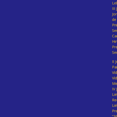
Le
II
Jo
de
Pr
Se
Ca
Hi
Pr
Se
II 
Pa
Ví
Ví
Me
IV
Li
Re
Li
Pr
“3