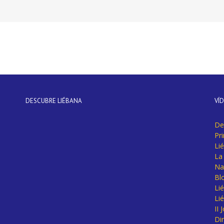
DESCUBRE LIÉBANA
VÍ
De
Pr
Li
La 
Na
Bl
Lié
Li
II
Di