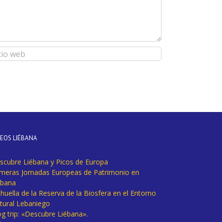
DEOS LIÉBANA
scubre Liébana y Picos de Europa
imeras Jornadas Europeas de Patrimonio en
ébana
huella de la Reserva de la Biosfera en el Entorno
tural Lebaniego
og trip: «Descubre Liébana».