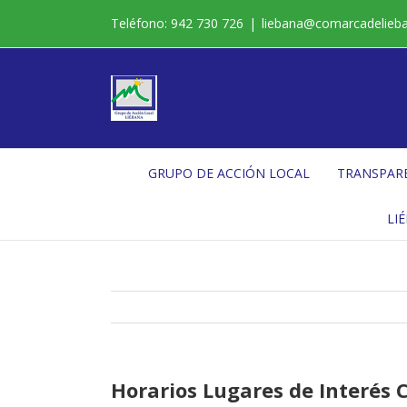
Saltar
Teléfono: 942 730 726
|
liebana@comarcadelieb
al
contenido
GRUPO DE ACCIÓN LOCAL
TRANSPAR
LI
Horarios Lugares de Interés