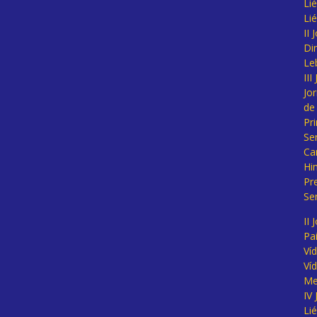
Lié
Li
II
Di
Le
II
Jo
de
Pr
Se
Ca
Hi
Pr
Se
II 
Pa
Ví
Ví
Me
IV
Li