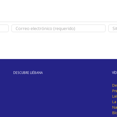
DESCUBRE LIÉBANA
VÍ
De
Pr
Li
La 
Na
Bl