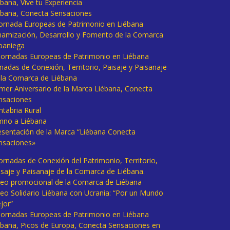
bana, Vive tu Experiencia
ébana, Conecta Sensaciones
 Jornada Europeas de Patrimonio en Liébana
namización, Desarrollo y Fomento de la Comarca
baniega
I Jornadas Europeas de Patrimonio en Liébana
rnadas de Conexión, Territorio, Paisaje y Paisanaje
 la Comarca de Liébana
imer Aniversario de la Marca Liébana, Conecta
nsaciones
ntabria Rural
mno a Liébana
esentación de la Marca “Liébana Conecta
nsaciones»
Jornadas de Conexión del Patrimonio, Territorio,
isaje y Paisanaje de la Comarca de Liébana.
deo promocional de la Comarca de Liébana
deo Solidario Liébana con Ucrania: “Por un Mundo
jor”
 Jornadas Europeas de Patrimonio en Liébana
ébana, Picos de Europa, Conecta Sensaciones en