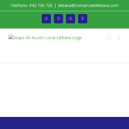
Saltar
Teléfono: 942 730 726
|
liebana@comarcadeliebana.com
al
contenido
Facebook
Twitter
Instagram
Vimeo
Trabajamos por el Desarrollo de la Comarca de
Liébana