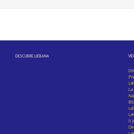
DESCUBRE LIÉBANA
VÍ
De
Pr
Li
La 
Na
Bl
Lié
Li
II
Di
Le