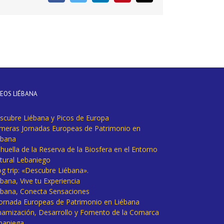
electrónico
DEOS LIÉBANA
scubre Liébana y Picos de Europa
imeras Jornadas Europeas de Patrimonio en
ébana
huella de la Reserva de la Biosfera en el Entorno
tural Lebaniego
og trip: «Descubre Liébana».
bana, Vive tu Experiencia
ébana, Conecta Sensaciones
 Jornada Europeas de Patrimonio en Liébana
namización, Desarrollo y Fomento de la Comarca
baniega