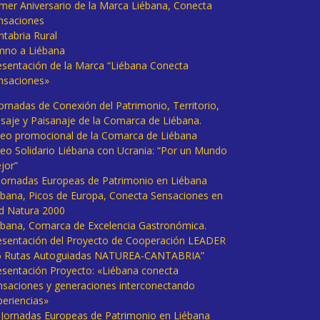
imer Aniversario de la Marca Liébana, Conecta
nsaciones
ntabria Rural
mno a Liébana
esentación de la Marca “Liébana Conecta
nsaciones»
Jornadas de Conexión del Patrimonio, Territorio,
isaje y Paisanaje de la Comarca de Liébana.
deo promocional de la Comarca de Liébana
deo Solidario Liébana con Ucrania: “Por un Mundo
jor”
 Jornadas Europeas de Patrimonio en Liébana
ébana, Picos de Europa, Conecta Sensaciones en
d Natura 2000
ébana, Comarca de Excelencia Gastronómica.
esentación del Proyecto de Cooperación LEADER
6 Rutas Autoguiadas NATUREA-CANTABRIA”
esentación Proyecto: «Liébana conecta
nsaciones y generaciones interconectando
periencias»
I Jornadas Europeas de Patrimonio en Liébana