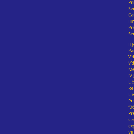
Pr
Se
Ca
Hi
Pr
Se
II 
Pa
Ví
Ví
Me
IV
Li
Re
Li
Pr
“3
Pr
se
ex
VI