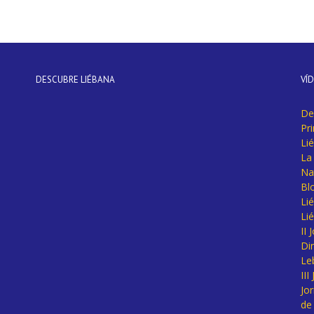
DESCUBRE LIÉBANA
VÍ
De
Pr
Li
La 
Na
Bl
Lié
Li
II
Di
Le
II
Jo
de