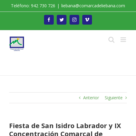
Saltar
Teléfono: 942 730 726
|
liebana@comarcadeliebana.com
al
contenido
Facebook
Twitter
Instagram
Vimeo
Trabajamos por el Desarrollo de la Comarca de
Liébana
Anterior
Siguiente
Fiesta de San Isidro Labrador y IX
Concentración Comarcal de