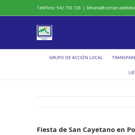
Saltar
Teléfono: 942 730 726
|
liebana@comarcadelieb
al
contenido
GRUPO DE ACCIÓN LOCAL
TRANSPAR
LI
Fiesta de San Cayetano en Po