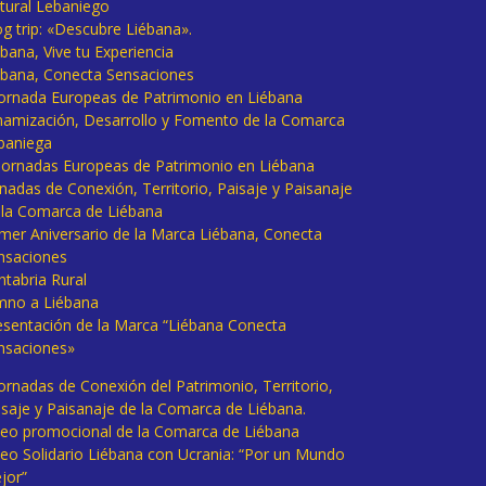
tural Lebaniego
og trip: «Descubre Liébana».
bana, Vive tu Experiencia
ébana, Conecta Sensaciones
 Jornada Europeas de Patrimonio en Liébana
namización, Desarrollo y Fomento de la Comarca
baniega
I Jornadas Europeas de Patrimonio en Liébana
rnadas de Conexión, Territorio, Paisaje y Paisanaje
 la Comarca de Liébana
imer Aniversario de la Marca Liébana, Conecta
nsaciones
ntabria Rural
mno a Liébana
esentación de la Marca “Liébana Conecta
nsaciones»
Jornadas de Conexión del Patrimonio, Territorio,
isaje y Paisanaje de la Comarca de Liébana.
deo promocional de la Comarca de Liébana
deo Solidario Liébana con Ucrania: “Por un Mundo
jor”