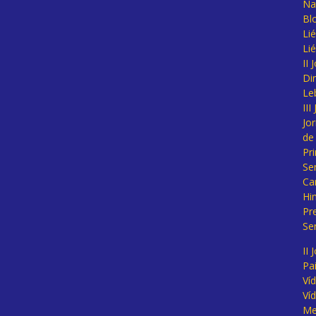
Na
Bl
Lié
Li
II
Di
Le
II
Jo
de
Pr
Se
Ca
Hi
Pr
Se
II 
Pa
Ví
Ví
Me