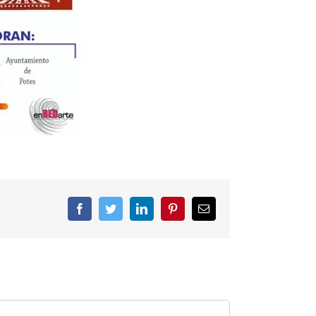
Facebook
Twitter
LinkedIn
Pinterest
Correo
electrónico