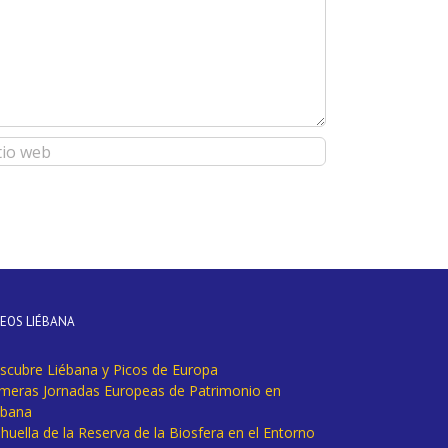
DEOS LIÉBANA
scubre Liébana y Picos de Europa
imeras Jornadas Europeas de Patrimonio en
ébana
huella de la Reserva de la Biosfera en el Entorno