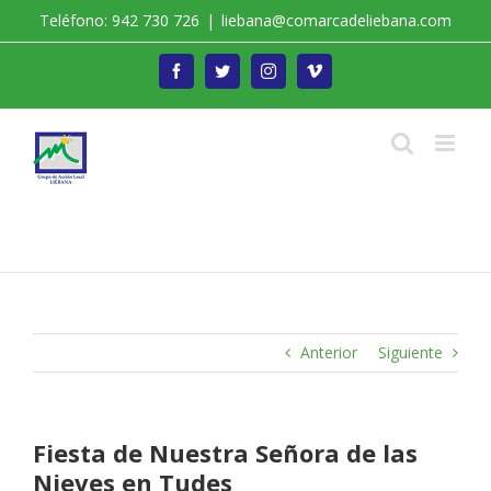
Saltar
Teléfono: 942 730 726
|
liebana@comarcadeliebana.com
al
contenido
Facebook
Twitter
Instagram
Vimeo
Trabajamos por el Desarrollo de la Comarca de
Liébana
Anterior
Siguiente
Fiesta de Nuestra Señora de las
Nieves en Tudes