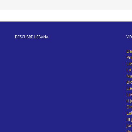
DESCUBRE LIÉBANA
VÍ
De
Pr
Li
La 
Na
Bl
Lié
Li
II
Di
Le
II
Jo
de