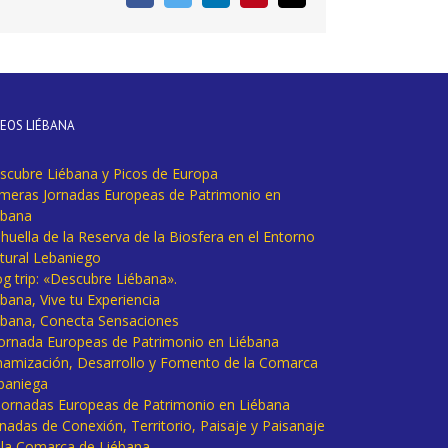
electrónico
DEOS LIÉBANA
scubre Liébana y Picos de Europa
imeras Jornadas Europeas de Patrimonio en
ébana
huella de la Reserva de la Biosfera en el Entorno
tural Lebaniego
og trip: «Descubre Liébana».
bana, Vive tu Experiencia
ébana, Conecta Sensaciones
 Jornada Europeas de Patrimonio en Liébana
namización, Desarrollo y Fomento de la Comarca
baniega
I Jornadas Europeas de Patrimonio en Liébana
rnadas de Conexión, Territorio, Paisaje y Paisanaje
 la Comarca de Liébana