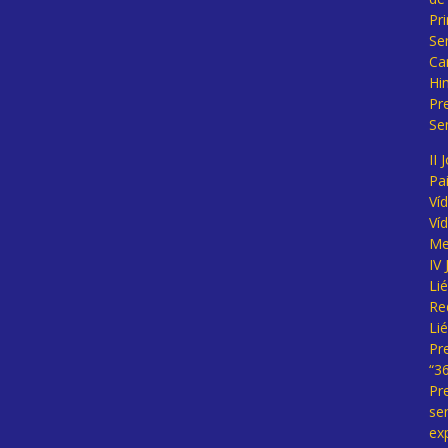
Pr
Se
Ca
Hi
Pr
Se
II 
Pa
Ví
Ví
Me
IV
Li
Re
Li
Pr
“3
Pr
se
ex