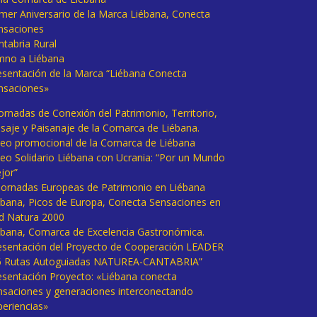
imer Aniversario de la Marca Liébana, Conecta
nsaciones
ntabria Rural
mno a Liébana
esentación de la Marca “Liébana Conecta
nsaciones»
Jornadas de Conexión del Patrimonio, Territorio,
isaje y Paisanaje de la Comarca de Liébana.
deo promocional de la Comarca de Liébana
deo Solidario Liébana con Ucrania: “Por un Mundo
jor”
 Jornadas Europeas de Patrimonio en Liébana
ébana, Picos de Europa, Conecta Sensaciones en
d Natura 2000
ébana, Comarca de Excelencia Gastronómica.
esentación del Proyecto de Cooperación LEADER
6 Rutas Autoguiadas NATUREA-CANTABRIA”
esentación Proyecto: «Liébana conecta
nsaciones y generaciones interconectando
periencias»