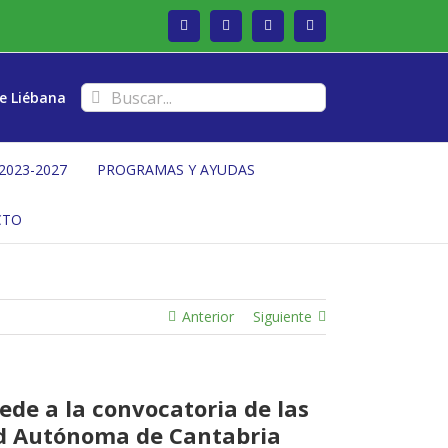
Facebook
Twitter
Instagram
Vimeo
Buscar:
e Liébana
2023-2027
PROGRAMAS Y AYUDAS
CTO
Anterior
Siguiente
ede a la convocatoria de las
ad Autónoma de Cantabria