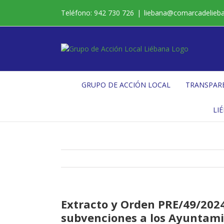
Saltar
Teléfono: 942 730 726
|
liebana@comarcadelieb
al
contenido
GRUPO DE ACCIÓN LOCAL
TRANSPAR
LI
Extracto y Orden PRE/49/2024 
subvenciones a los Ayuntami