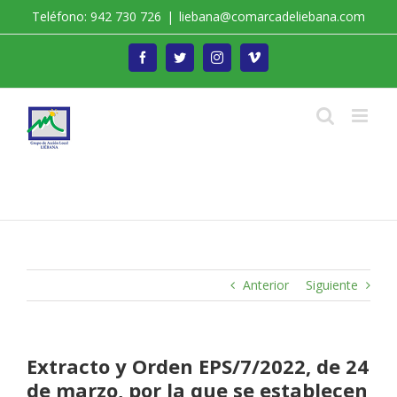
Saltar
Teléfono: 942 730 726
|
liebana@comarcadeliebana.com
al
contenido
Facebook
Twitter
Instagram
Vimeo
Trabajamos por el Desarrollo de la Comarca de
Liébana
Anterior
Siguiente
Extracto y Orden EPS/7/2022, de 24
de marzo, por la que se establecen