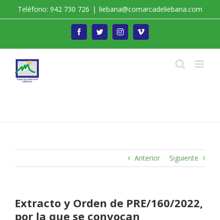
Saltar
Teléfono: 942 730 726
|
liebana@comarcadeliebana.com
al
contenido
Facebook
Twitter
Instagram
Vimeo
Trabajamos por el Desarrollo de la Comarca de
Liébana
Anterior
Siguiente
Extracto y Orden de PRE/160/2022,
por la que se convocan