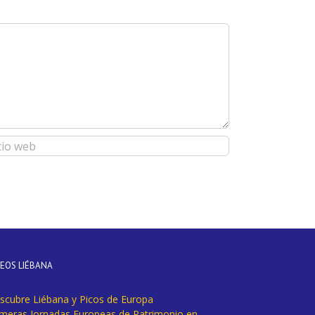
DEOS LIÉBANA
scubre Liébana y Picos de Europa
imeras Jornadas Europeas de Patrimonio en