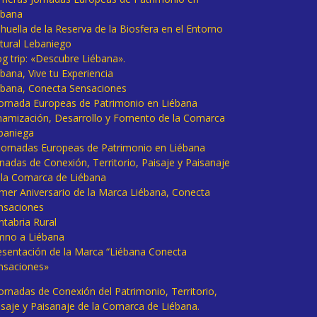
ébana
huella de la Reserva de la Biosfera en el Entorno
tural Lebaniego
og trip: «Descubre Liébana».
bana, Vive tu Experiencia
ébana, Conecta Sensaciones
 Jornada Europeas de Patrimonio en Liébana
namización, Desarrollo y Fomento de la Comarca
baniega
I Jornadas Europeas de Patrimonio en Liébana
rnadas de Conexión, Territorio, Paisaje y Paisanaje
 la Comarca de Liébana
imer Aniversario de la Marca Liébana, Conecta
nsaciones
ntabria Rural
mno a Liébana
esentación de la Marca “Liébana Conecta
nsaciones»
Jornadas de Conexión del Patrimonio, Territorio,
isaje y Paisanaje de la Comarca de Liébana.