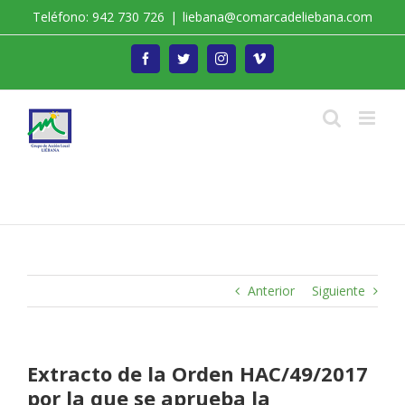
Saltar
Teléfono: 942 730 726
|
liebana@comarcadeliebana.com
al
contenido
Facebook
Twitter
Instagram
Vimeo
Trabajamos por el Desarrollo de la Comarca de
Liébana
Anterior
Siguiente
Extracto de la Orden HAC/49/2017
por la que se aprueba la