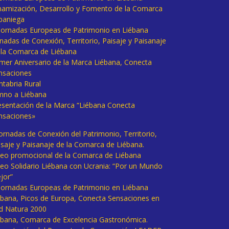
namización, Desarrollo y Fomento de la Comarca
baniega
I Jornadas Europeas de Patrimonio en Liébana
rnadas de Conexión, Territorio, Paisaje y Paisanaje
 la Comarca de Liébana
imer Aniversario de la Marca Liébana, Conecta
nsaciones
ntabria Rural
mno a Liébana
esentación de la Marca “Liébana Conecta
nsaciones»
Jornadas de Conexión del Patrimonio, Territorio,
isaje y Paisanaje de la Comarca de Liébana.
deo promocional de la Comarca de Liébana
deo Solidario Liébana con Ucrania: “Por un Mundo
jor”
 Jornadas Europeas de Patrimonio en Liébana
ébana, Picos de Europa, Conecta Sensaciones en
d Natura 2000
ébana, Comarca de Excelencia Gastronómica.