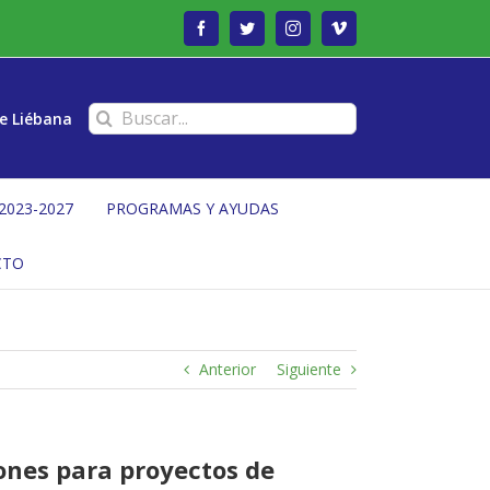
Facebook
Twitter
Instagram
Vimeo
Buscar:
e Liébana
2023-2027
PROGRAMAS Y AYUDAS
CTO
Anterior
Siguiente
ones para proyectos de