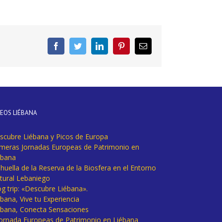
Facebook
Twitter
LinkedIn
Pinterest
Correo
electrónico
DEOS LIÉBANA
scubre Liébana y Picos de Europa
imeras Jornadas Europeas de Patrimonio en
ébana
huella de la Reserva de la Biosfera en el Entorno
tural Lebaniego
og trip: «Descubre Liébana».
bana, Vive tu Experiencia
ébana, Conecta Sensaciones
 Jornada Europeas de Patrimonio en Liébana