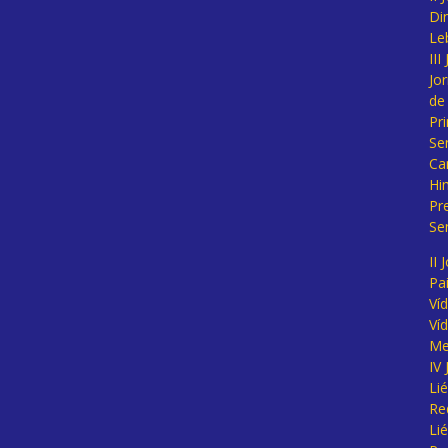
Di
Le
II
Jo
de
Pr
Se
Ca
Hi
Pr
Se
II 
Pa
Ví
Ví
Me
IV
Li
Re
Li