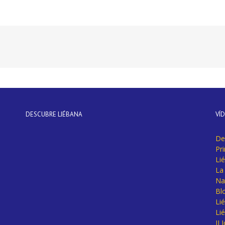
DESCUBRE LIÉBANA
VÍ
De
Pr
Li
La 
Na
Bl
Lié
Li
II