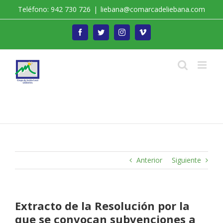
Saltar
Teléfono: 942 730 726
|
liebana@comarcadeliebana.com
al
contenido
Facebook
Twitter
Instagram
Vimeo
Trabajamos por el Desarrollo de la Comarca de
Liébana
Anterior
Siguiente
Extracto de la Resolución por la
que se convocan subvenciones a