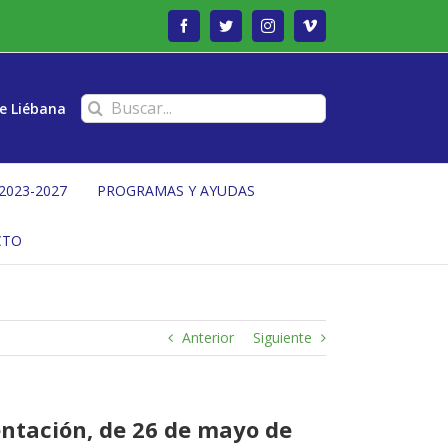
Facebook
Twitter
Instagram
Vimeo
Buscar:
e Liébana
2023-2027
PROGRAMAS Y AYUDAS
CTO
Anterior
Siguiente
entación, de 26 de mayo de