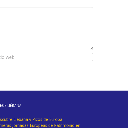
DEOS LIÉBANA
scubre Liébana y Picos de Europa
imeras Jornadas Europeas de Patrimonio en