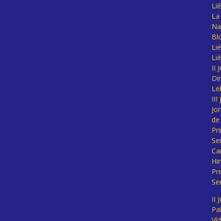
Li
La 
Na
Bl
Lié
Li
II
Di
Le
II
Jo
de
Pr
Se
Ca
Hi
Pr
Se
II 
Pa
Ví