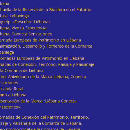
ébana
huella de la Reserva de la Biosfera en el Entorno
tural Lebaniego
og trip: «Descubre Liébana».
bana, Vive tu Experiencia
ébana, Conecta Sensaciones
 Jornada Europeas de Patrimonio en Liébana
namización, Desarrollo y Fomento de la Comarca
baniega
I Jornadas Europeas de Patrimonio en Liébana
rnadas de Conexión, Territorio, Paisaje y Paisanaje
 la Comarca de Liébana
imer Aniversario de la Marca Liébana, Conecta
nsaciones
ntabria Rural
mno a Liébana
esentación de la Marca “Liébana Conecta
nsaciones»
Jornadas de Conexión del Patrimonio, Territorio,
isaje y Paisanaje de la Comarca de Liébana.
deo promocional de la Comarca de Liébana