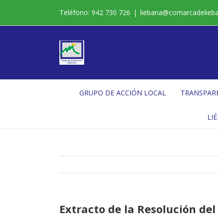
Saltar
Teléfono: 942 730 726
|
liebana@comarcadelieb
al
contenido
GRUPO DE ACCIÓN LOCAL
TRANSPAR
LI
Extracto de la Resolución del