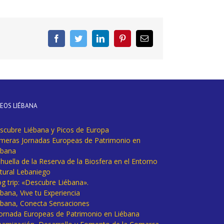
Facebook
Twitter
LinkedIn
Pinterest
Correo
electrónico
DEOS LIÉBANA
scubre Liébana y Picos de Europa
imeras Jornadas Europeas de Patrimonio en
ébana
huella de la Reserva de la Biosfera en el Entorno
tural Lebaniego
og trip: «Descubre Liébana».
bana, Vive tu Experiencia
ébana, Conecta Sensaciones
 Jornada Europeas de Patrimonio en Liébana