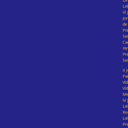
Di
Le
II
Jo
de
Pr
Se
Ca
Hi
Pr
Se
II 
Pa
Ví
Ví
Me
IV
Li
Re
Li
Pr