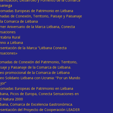
namización, Desarrollo y Fomento de la Comarca
baniega
I Jornadas Europeas de Patrimonio en Liébana
rnadas de Conexión, Territorio, Paisaje y Paisanaje
 la Comarca de Liébana
imer Aniversario de la Marca Liébana, Conecta
nsaciones
ntabria Rural
mno a Liébana
esentación de la Marca “Liébana Conecta
nsaciones»
Jornadas de Conexión del Patrimonio, Territorio,
isaje y Paisanaje de la Comarca de Liébana.
deo promocional de la Comarca de Liébana
deo Solidario Liébana con Ucrania: “Por un Mundo
jor”
 Jornadas Europeas de Patrimonio en Liébana
ébana, Picos de Europa, Conecta Sensaciones en
d Natura 2000
ébana, Comarca de Excelencia Gastronómica.
esentación del Proyecto de Cooperación LEADER