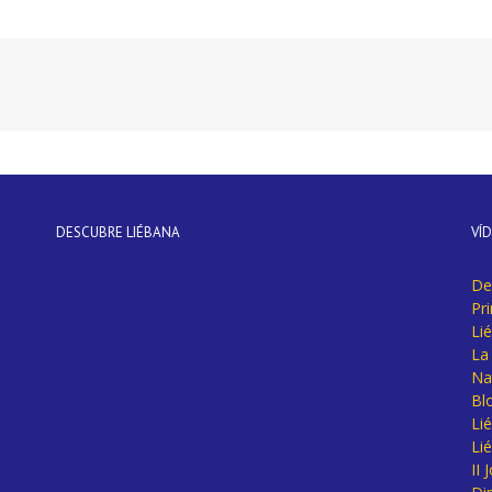
DESCUBRE LIÉBANA
VÍ
De
Pr
Li
La 
Na
Bl
Lié
Li
II