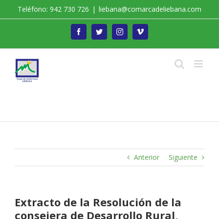
Saltar
Teléfono: 942 730 726
|
liebana@comarcadeliebana.com
al
contenido
Facebook
Twitter
Instagram
Vimeo
Trabajamos por el Desarrollo de la Comarca de
Liébana
Anterior
Siguiente
Extracto de la Resolución de la
consejera de Desarrollo Rural,