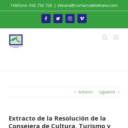
Saltar
Teléfono: 942 730 726
|
liebana@comarcadeliebana.com
al
contenido
Facebook
Twitter
Instagram
Vimeo
Trabajamos por el Desarrollo de la Comarca de
Liébana
Anterior
Siguiente
Extracto de la Resolución de la
Consejera de Cultura, Turismo y