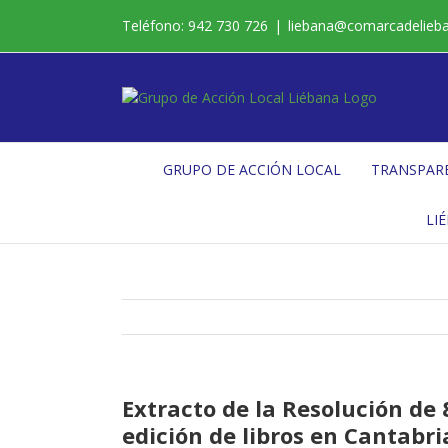
Saltar
Teléfono: 942 730 726
|
liebana@comarcadelieb
al
contenido
GRUPO DE ACCIÓN LOCAL
TRANSPAR
LI
Extracto de la Resolución de
edición de libros en Cantabri