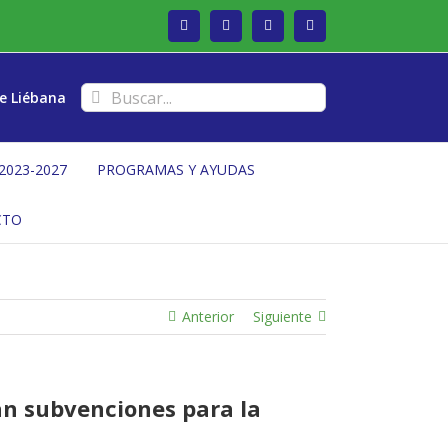
Facebook
Twitter
Instagram
Vimeo
Buscar:
e Liébana
2023-2027
PROGRAMAS Y AYUDAS
CTO
Anterior
Siguiente
an subvenciones para la