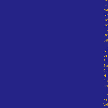
La 
Na
Bl
Lié
Li
II
Di
Le
II
Jo
de
Pr
Se
Ca
Hi
Pr
Se
II 
Pa
Ví