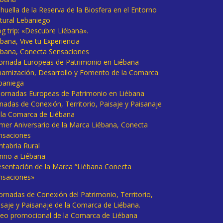
huella de la Reserva de la Biosfera en el Entorno
tural Lebaniego
og trip: «Descubre Liébana».
bana, Vive tu Experiencia
ébana, Conecta Sensaciones
 Jornada Europeas de Patrimonio en Liébana
namización, Desarrollo y Fomento de la Comarca
baniega
I Jornadas Europeas de Patrimonio en Liébana
rnadas de Conexión, Territorio, Paisaje y Paisanaje
 la Comarca de Liébana
imer Aniversario de la Marca Liébana, Conecta
nsaciones
ntabria Rural
mno a Liébana
esentación de la Marca “Liébana Conecta
nsaciones»
Jornadas de Conexión del Patrimonio, Territorio,
isaje y Paisanaje de la Comarca de Liébana.
deo promocional de la Comarca de Liébana