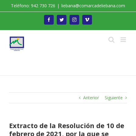
Saltar
Teléfono: 942 730 726
|
liebana@comarcadeliebana.com
al
contenido
Facebook
Twitter
Instagram
Vimeo
Trabajamos por el Desarrollo de la Comarca de
Liébana
Anterior
Siguiente
Extracto de la Resolución de 10 de
febrero de 2021, por la que se