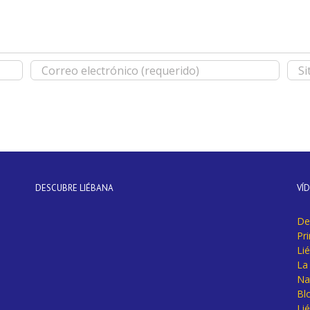
DESCUBRE LIÉBANA
VÍ
De
Pr
Li
La 
Na
Bl
Lié