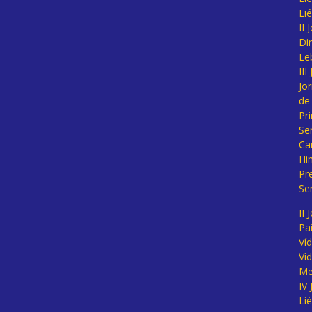
Li
II
Di
Le
II
Jo
de
Pr
Se
Ca
Hi
Pr
Se
II 
Pa
Ví
Ví
Me
IV
Li