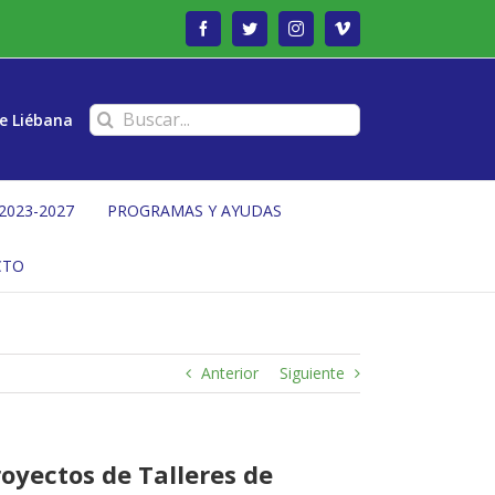
Facebook
Twitter
Instagram
Vimeo
Buscar:
e Liébana
2023-2027
PROGRAMAS Y AYUDAS
CTO
Anterior
Siguiente
oyectos de Talleres de