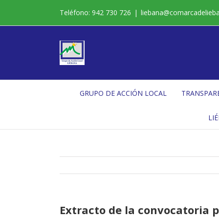
Saltar
Teléfono: 942 730 726
|
liebana@comarcadelieb
al
contenido
GRUPO DE ACCIÓN LOCAL
TRANSPAR
LI
Extracto de la convocatoria 