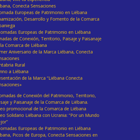
ébana, Conecta Sensaciones
 Jornada Europeas de Patrimonio en Liébana
namización, Desarrollo y Fomento de la Comarca
baniega
I Jornadas Europeas de Patrimonio en Liébana
rnadas de Conexión, Territorio, Paisaje y Paisanaje
 la Comarca de Liébana
imer Aniversario de la Marca Liébana, Conecta
nsaciones
ntabria Rural
mno a Liébana
esentación de la Marca “Liébana Conecta
nsaciones»
Jornadas de Conexión del Patrimonio, Territorio,
isaje y Paisanaje de la Comarca de Liébana.
deo promocional de la Comarca de Liébana
deo Solidario Liébana con Ucrania: “Por un Mundo
jor”
 Jornadas Europeas de Patrimonio en Liébana
ébana, Picos de Europa, Conecta Sensaciones en