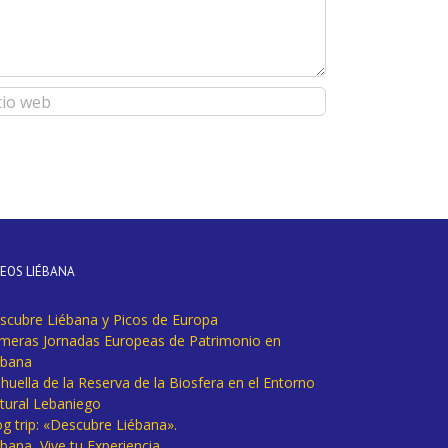
DEOS LIÉBANA
scubre Liébana y Picos de Europa
imeras Jornadas Europeas de Patrimonio en
ébana
huella de la Reserva de la Biosfera en el Entorno
tural Lebaniego
og trip: «Descubre Liébana».
bana, Vive tu Experiencia