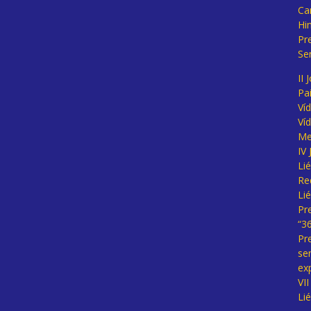
Ca
Hi
Pr
Se
II 
Pa
Ví
Ví
Me
IV
Li
Re
Li
Pr
“3
Pr
se
ex
VI
Li