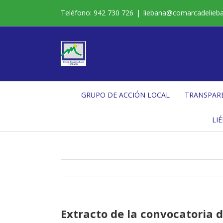
Saltar
Teléfono: 942 730 726
|
liebana@comarcadelieb
al
contenido
GRUPO DE ACCIÓN LOCAL
TRANSPAR
LI
Extracto de la convocatoria 