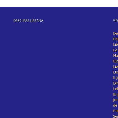
DESCUBRE LIÉBANA
VÍ
De
Pr
Li
La 
Na
Bl
Lié
Li
II
Di
Le
II
Jo
de
Pr
Se