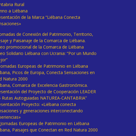
ntabria Rural
mno a Liébana
esentación de la Marca “Liébana Conecta
nsaciones»
Jornadas de Conexión del Patrimonio, Territorio,
isaje y Paisanaje de la Comarca de Liébana.
deo promocional de la Comarca de Liébana
deo Solidario Liébana con Ucrania: “Por un Mundo
jor”
 Jornadas Europeas de Patrimonio en Liébana
ébana, Picos de Europa, Conecta Sensaciones en
d Natura 2000
ébana, Comarca de Excelencia Gastronómica.
esentación del Proyecto de Cooperación LEADER
6 Rutas Autoguiadas NATUREA-CANTABRIA”
esentación Proyecto: «Liébana conecta
nsaciones y generaciones interconectando
periencias»
I Jornadas Europeas de Patrimonio en Liébana
ébana, Paisajes que Conectan en Red Natura 2000