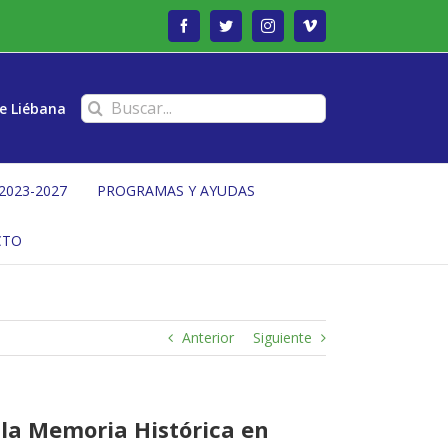
Facebook
Twitter
Instagram
Vimeo
Buscar:
e Liébana
2023-2027
PROGRAMAS Y AYUDAS
CTO
Anterior
Siguiente
 la Memoria Histórica en