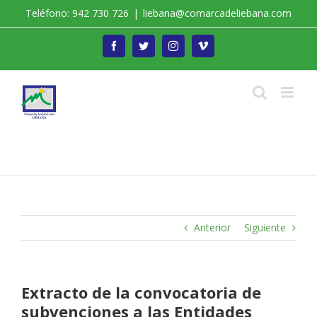
Saltar
Teléfono: 942 730 726
|
liebana@comarcadeliebana.com
al
contenido
Facebook
Twitter
Instagram
Vimeo
Trabajamos por el Desarrollo de la Comarca de
Liébana
Anterior
Siguiente
Extracto de la convocatoria de
subvenciones a las Entidades