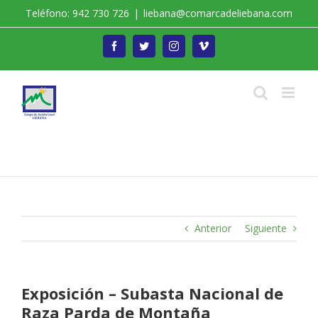
Saltar
Teléfono: 942 730 726
|
liebana@comarcadeliebana.com
al
contenido
Facebook
Twitter
Instagram
Vimeo
Trabajamos por el Desarrollo de la Comarca de
Liébana
Anterior
Siguiente
Exposición – Subasta Nacional de
Raza Parda de Montaña