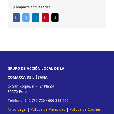
¡Comparte en tus redes!
Facebook
Twitter
LinkedIn
Pinterest
Correo
electrónico
GRUPO DE ACCIÓN LOCAL DE LA
COMARCA DE LIÉBANA
C/ San Roque, nº7, 2ª Planta
39570 Potes
Teléfono: 942 730 726 / 606 318 720
Aviso Legal
|
Política de Privacidad
|
Política de Cookies