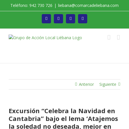
Saltar
Teléfono: 942 730 726
|
liebana@comarcadeliebana.com
al
contenido
Facebook
Twitter
Instagram
Vimeo
Trabajamos por el Desarrollo de la Comarca de
Liébana
Anterior
Siguiente
Excursión “Celebra la Navidad en
Cantabria” bajo el lema ‘Atajemos
la soledad no deseada, mejor en