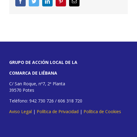
Facebook
Twitter
LinkedIn
Pinterest
Correo
electrónico
GRUPO DE ACCIÓN LOCAL DE LA
COMARCA DE LIÉBANA
C/ San Roque, nº7, 2ª Planta
39570 Potes
Teléfono: 942 730 726 / 606 318 720
Aviso Legal
|
Política de Privacidad
|
Política de Cookies