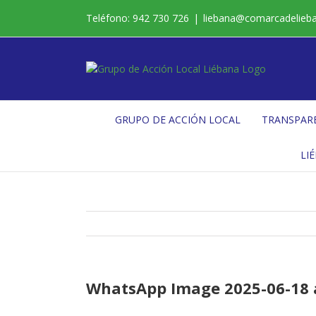
Saltar
Teléfono: 942 730 726
|
liebana@comarcadelieb
al
contenido
GRUPO DE ACCIÓN LOCAL
TRANSPAR
LI
WhatsApp Image 2025-06-18 a