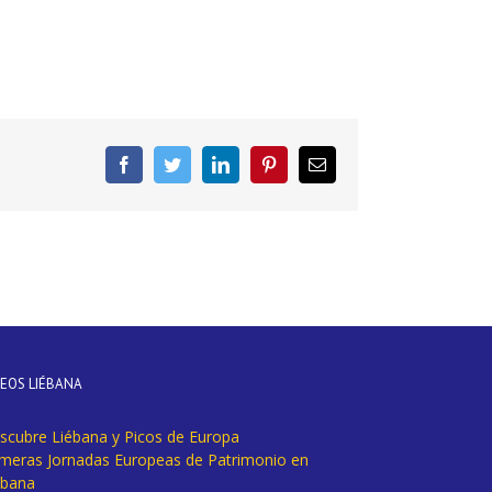
Facebook
Twitter
LinkedIn
Pinterest
Correo
electrónico
DEOS LIÉBANA
scubre Liébana y Picos de Europa
imeras Jornadas Europeas de Patrimonio en
ébana