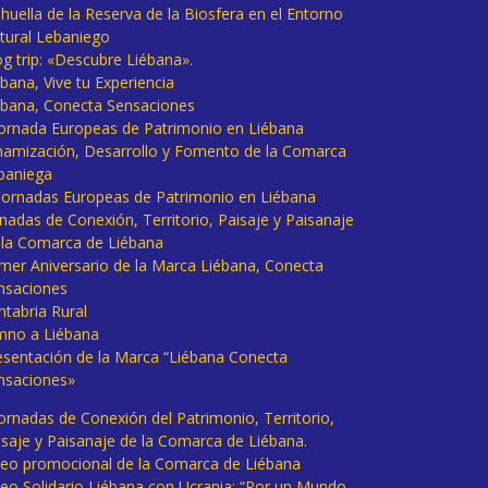
huella de la Reserva de la Biosfera en el Entorno
tural Lebaniego
og trip: «Descubre Liébana».
bana, Vive tu Experiencia
ébana, Conecta Sensaciones
 Jornada Europeas de Patrimonio en Liébana
namización, Desarrollo y Fomento de la Comarca
baniega
I Jornadas Europeas de Patrimonio en Liébana
rnadas de Conexión, Territorio, Paisaje y Paisanaje
 la Comarca de Liébana
imer Aniversario de la Marca Liébana, Conecta
nsaciones
ntabria Rural
mno a Liébana
esentación de la Marca “Liébana Conecta
nsaciones»
Jornadas de Conexión del Patrimonio, Territorio,
isaje y Paisanaje de la Comarca de Liébana.
deo promocional de la Comarca de Liébana
deo Solidario Liébana con Ucrania: “Por un Mundo