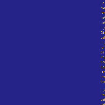
La 
Na
Bl
Lié
Li
II
Di
Le
II
Jo
de
Pr
Se
Ca
Hi
Pr
Se
II 
Pa
Ví
Ví