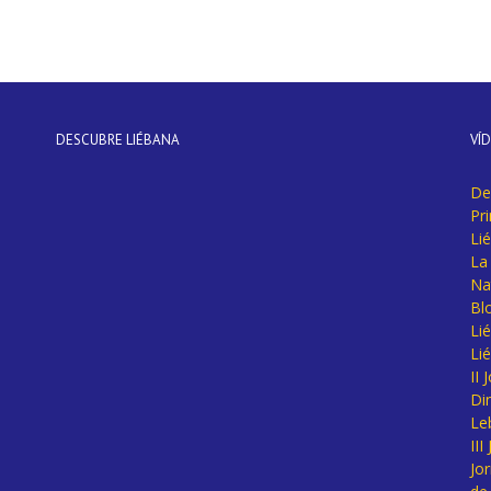
DESCUBRE LIÉBANA
VÍ
De
Pr
Li
La 
Na
Bl
Lié
Li
II
Di
Le
II
Jo