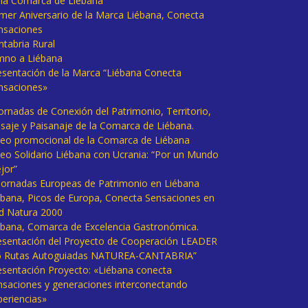
 la Comarca de Liébana
imer Aniversario de la Marca Liébana, Conecta
nsaciones
ntabria Rural
mno a Liébana
esentación de la Marca “Liébana Conecta
nsaciones»
Jornadas de Conexión del Patrimonio, Territorio,
isaje y Paisanaje de la Comarca de Liébana.
deo promocional de la Comarca de Liébana
deo Solidario Liébana con Ucrania: “Por un Mundo
jor”
 Jornadas Europeas de Patrimonio en Liébana
ébana, Picos de Europa, Conecta Sensaciones en
d Natura 2000
ébana, Comarca de Excelencia Gastronómica.
esentación del Proyecto de Cooperación LEADER
6 Rutas Autoguiadas NATUREA-CANTABRIA”
esentación Proyecto: «Liébana conecta
nsaciones y generaciones interconectando
periencias»