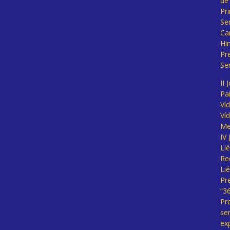
de
Pr
Se
Ca
Hi
Pr
Se
II 
Pa
Ví
Ví
Me
IV
Li
Re
Li
Pr
“3
Pr
se
ex