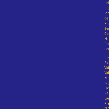
Le
II
Jo
de
Pr
Se
Ca
Hi
Pr
Se
II 
Pa
Ví
Ví
Me
IV
Li
Re
Li
Pr
“3