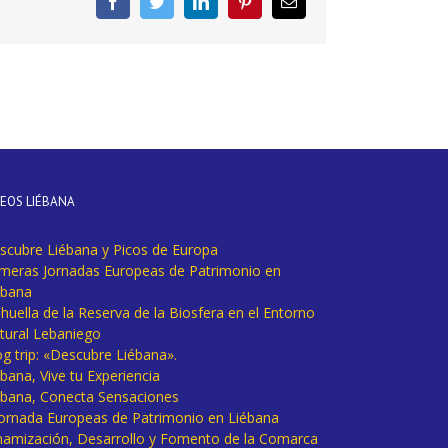
Facebook
Twitter
LinkedIn
Pinterest
Correo
electrónico
DEOS LIÉBANA
scubre Liébana y Picos de Europa
imeras Jornadas Europeas de Patrimonio en
ébana
huella de la Reserva de la Biosfera en el Entorno
tural Lebaniego
og trip: «Descubre Liébana».
bana, Vive tu Experiencia
ébana, Conecta Sensaciones
 Jornada Europeas de Patrimonio en Liébana
namización, Desarrollo y Fomento de la Comarca