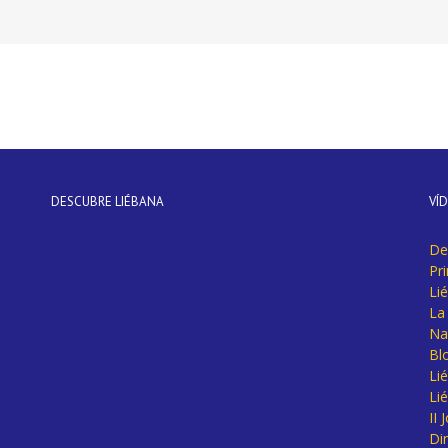
DESCUBRE LIÉBANA
VÍ
De
Pr
Li
La 
Na
Bl
Lié
Li
II
Di