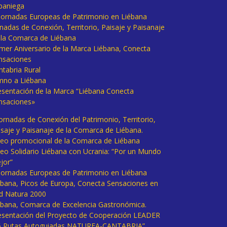
baniega
I Jornadas Europeas de Patrimonio en Liébana
rnadas de Conexión, Territorio, Paisaje y Paisanaje
 la Comarca de Liébana
imer Aniversario de la Marca Liébana, Conecta
nsaciones
ntabria Rural
mno a Liébana
esentación de la Marca “Liébana Conecta
nsaciones»
Jornadas de Conexión del Patrimonio, Territorio,
isaje y Paisanaje de la Comarca de Liébana.
deo promocional de la Comarca de Liébana
deo Solidario Liébana con Ucrania: “Por un Mundo
jor”
 Jornadas Europeas de Patrimonio en Liébana
ébana, Picos de Europa, Conecta Sensaciones en
d Natura 2000
ébana, Comarca de Excelencia Gastronómica.
esentación del Proyecto de Cooperación LEADER
6 Rutas Autoguiadas NATUREA-CANTABRIA”