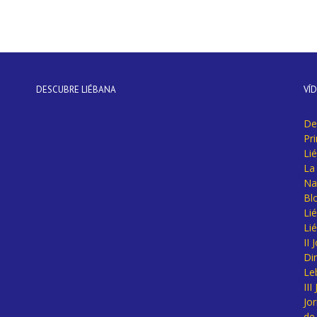
DESCUBRE LIÉBANA
VÍ
De
Pr
Li
La 
Na
Bl
Lié
Li
II
Di
Le
II
Jo
de