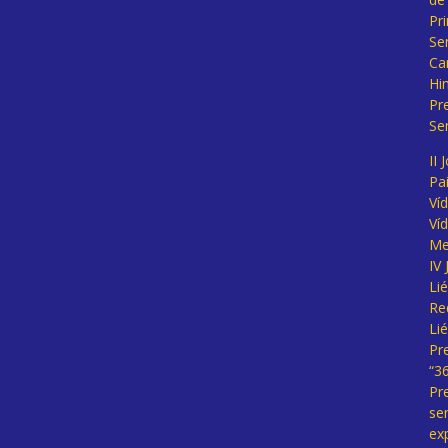
Pr
Se
Ca
Hi
Pr
Se
II 
Pa
Ví
Ví
Me
IV
Li
Re
Li
Pr
“3
Pr
se
ex