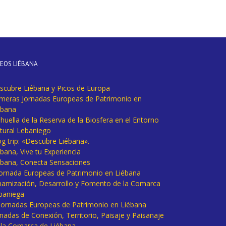
DEOS LIÉBANA
scubre Liébana y Picos de Europa
imeras Jornadas Europeas de Patrimonio en
ébana
huella de la Reserva de la Biosfera en el Entorno
tural Lebaniego
og trip: «Descubre Liébana».
bana, Vive tu Experiencia
ébana, Conecta Sensaciones
 Jornada Europeas de Patrimonio en Liébana
namización, Desarrollo y Fomento de la Comarca
baniega
I Jornadas Europeas de Patrimonio en Liébana
rnadas de Conexión, Territorio, Paisaje y Paisanaje
 la Comarca de Liébana