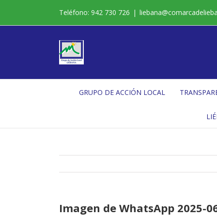
Saltar
Teléfono: 942 730 726
|
liebana@comarcadelieb
al
contenido
GRUPO DE ACCIÓN LOCAL
TRANSPAR
LI
Imagen de WhatsApp 2025-06-