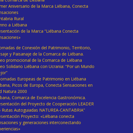
imer Aniversario de la Marca Liébana, Conecta
nsaciones
ntabria Rural
mno a Liébana
esentación de la Marca “Liébana Conecta
nsaciones»
Jornadas de Conexión del Patrimonio, Territorio,
isaje y Paisanaje de la Comarca de Liébana.
deo promocional de la Comarca de Liébana
deo Solidario Liébana con Ucrania: “Por un Mundo
jor”
 Jornadas Europeas de Patrimonio en Liébana
ébana, Picos de Europa, Conecta Sensaciones en
d Natura 2000
ébana, Comarca de Excelencia Gastronómica.
esentación del Proyecto de Cooperación LEADER
6 Rutas Autoguiadas NATUREA-CANTABRIA”
esentación Proyecto: «Liébana conecta
nsaciones y generaciones interconectando
periencias»