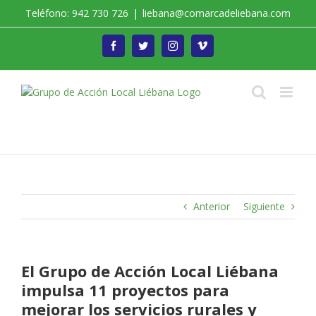
Saltar
Teléfono: 942 730 726
|
liebana@comarcadeliebana.com
al
contenido
Facebook
Twitter
Instagram
Vimeo
Trabajamos por el Desarrollo de la Comarca de
Liébana
Anterior
Siguiente
El Grupo de Acción Local Liébana
impulsa 11 proyectos para
mejorar los servicios rurales y