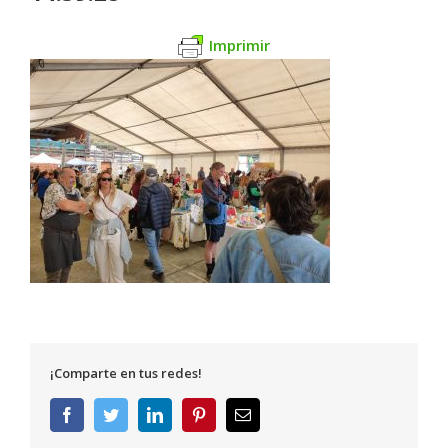
Imprimir
¡Comparte en tus redes!
Facebook
Twitter
LinkedIn
Pinterest
Correo
electrónico