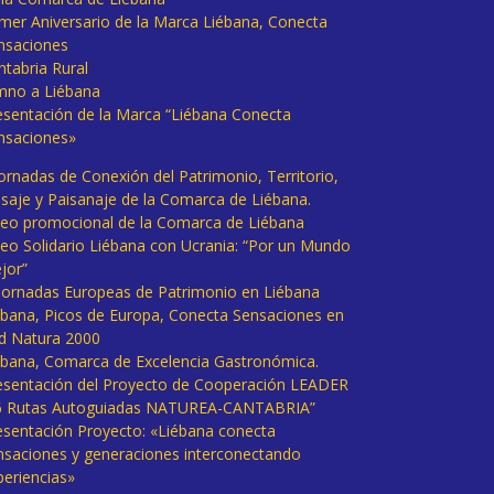
imer Aniversario de la Marca Liébana, Conecta
nsaciones
ntabria Rural
mno a Liébana
esentación de la Marca “Liébana Conecta
nsaciones»
Jornadas de Conexión del Patrimonio, Territorio,
isaje y Paisanaje de la Comarca de Liébana.
deo promocional de la Comarca de Liébana
deo Solidario Liébana con Ucrania: “Por un Mundo
jor”
 Jornadas Europeas de Patrimonio en Liébana
ébana, Picos de Europa, Conecta Sensaciones en
d Natura 2000
ébana, Comarca de Excelencia Gastronómica.
esentación del Proyecto de Cooperación LEADER
6 Rutas Autoguiadas NATUREA-CANTABRIA”
esentación Proyecto: «Liébana conecta
nsaciones y generaciones interconectando
periencias»