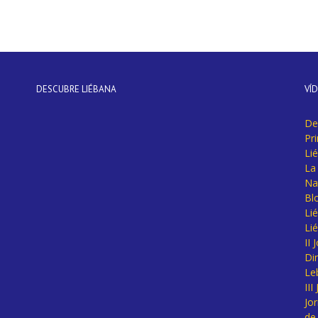
DESCUBRE LIÉBANA
VÍ
De
Pr
Li
La 
Na
Bl
Lié
Li
II
Di
Le
II
Jo
de