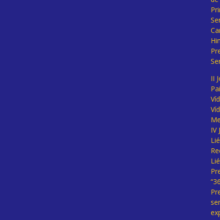
Pr
Se
Ca
Hi
Pr
Se
II 
Pa
Ví
Ví
Me
IV
Li
Re
Li
Pr
“3
Pr
se
ex