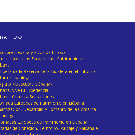
DEOS LIÉBANA
scubre Liébana y Picos de Europa
imeras Jornadas Europeas de Patrimonio en
ébana
huella de la Reserva de la Biosfera en el Entorno
tural Lebaniego
og trip: «Descubre Liébana».
bana, Vive tu Experiencia
ébana, Conecta Sensaciones
 Jornada Europeas de Patrimonio en Liébana
namización, Desarrollo y Fomento de la Comarca
baniega
I Jornadas Europeas de Patrimonio en Liébana
rnadas de Conexión, Territorio, Paisaje y Paisanaje
 la Comarca de Liébana