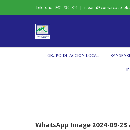
Saltar
Teléfono: 942 730 726
|
liebana@comarcadelieb
al
contenido
GRUPO DE ACCIÓN LOCAL
TRANSPAR
LI
WhatsApp Image 2024-09-23 a