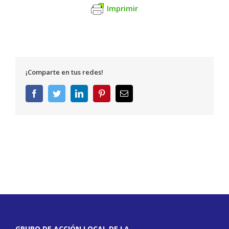
Imprimir
¡Comparte en tus redes!
Facebook
Twitter
LinkedIn
Pinterest
Correo
electrónico
GRUPO DE ACCIÓN LOCAL DE LA