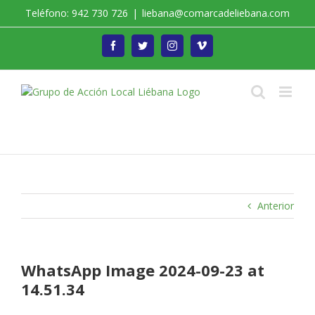
Saltar
Teléfono: 942 730 726
|
liebana@comarcadeliebana.com
al
contenido
Facebook
Twitter
Instagram
Vimeo
Trabajamos por el Desarrollo de la Comarca de
Liébana
Anterior
WhatsApp Image 2024-09-23 at
14.51.34