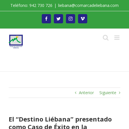
Saltar
Teléfono: 942 730 726
|
liebana@comarcadeliebana.com
al
contenido
Facebook
Twitter
Instagram
Vimeo
Trabajamos por el Desarrollo de la Comarca de
Liébana
Anterior
Siguiente
El “Destino Liébana” presentado
como Caso de Éxito en la