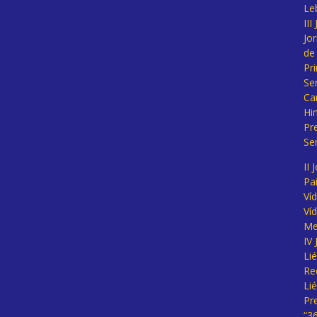
Le
II
Jo
de
Pr
Se
Ca
Hi
Pr
Se
II 
Pa
Ví
Ví
Me
IV
Li
Re
Li
Pr
“3