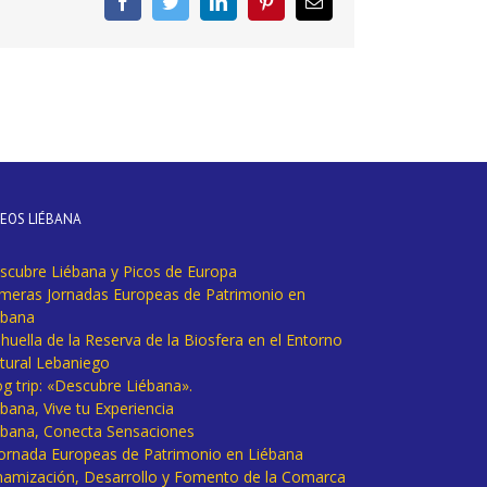
Facebook
Twitter
LinkedIn
Pinterest
Correo
electrónico
DEOS LIÉBANA
scubre Liébana y Picos de Europa
imeras Jornadas Europeas de Patrimonio en
ébana
huella de la Reserva de la Biosfera en el Entorno
tural Lebaniego
og trip: «Descubre Liébana».
bana, Vive tu Experiencia
ébana, Conecta Sensaciones
 Jornada Europeas de Patrimonio en Liébana
namización, Desarrollo y Fomento de la Comarca