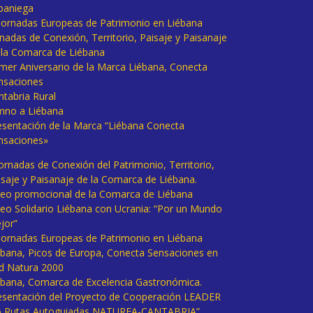
baniega
I Jornadas Europeas de Patrimonio en Liébana
rnadas de Conexión, Territorio, Paisaje y Paisanaje
 la Comarca de Liébana
imer Aniversario de la Marca Liébana, Conecta
nsaciones
ntabria Rural
mno a Liébana
esentación de la Marca “Liébana Conecta
nsaciones»
Jornadas de Conexión del Patrimonio, Territorio,
isaje y Paisanaje de la Comarca de Liébana.
deo promocional de la Comarca de Liébana
deo Solidario Liébana con Ucrania: “Por un Mundo
jor”
 Jornadas Europeas de Patrimonio en Liébana
ébana, Picos de Europa, Conecta Sensaciones en
d Natura 2000
ébana, Comarca de Excelencia Gastronómica.
esentación del Proyecto de Cooperación LEADER
6 Rutas Autoguiadas NATUREA-CANTABRIA”