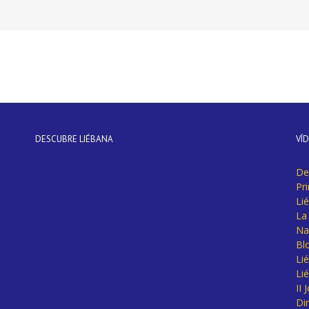
DESCUBRE LIÉBANA
VÍ
De
Pr
Li
La 
Na
Bl
Lié
Li
II
Di