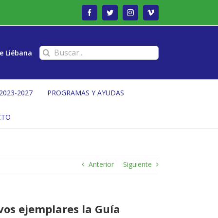
Facebook
Twitter
Instagram
Vimeo
Buscar:
e Liébana
2023-2027
PROGRAMAS Y AYUDAS
CTO
Anterior
Siguiente
evos ejemplares la Guía