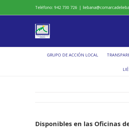
Saltar
Teléfono: 942 730 726
|
liebana@comarcadelieb
al
contenido
GRUPO DE ACCIÓN LOCAL
TRANSPAR
LI
Disponibles en las Oficinas d