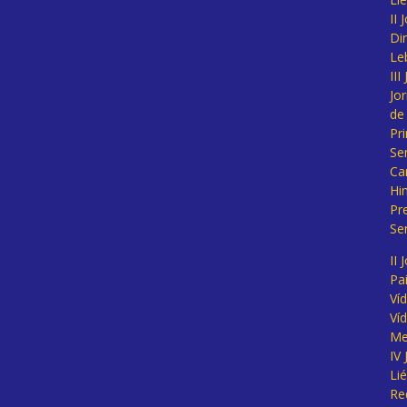
II
Di
Le
II
Jo
de
Pr
Se
Ca
Hi
Pr
Se
II 
Pa
Ví
Ví
Me
IV
Li
Re