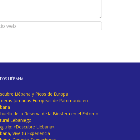
DEOS LIÉBANA
scubre Liébana y Picos de Europa
imeras Jornadas Europeas de Patrimonio en
ébana
huella de la Reserva de la Biosfera en el Entorno
tural Lebaniego
og trip: «Descubre Liébana».
bana, Vive tu Experiencia
ébana, Conecta Sensaciones