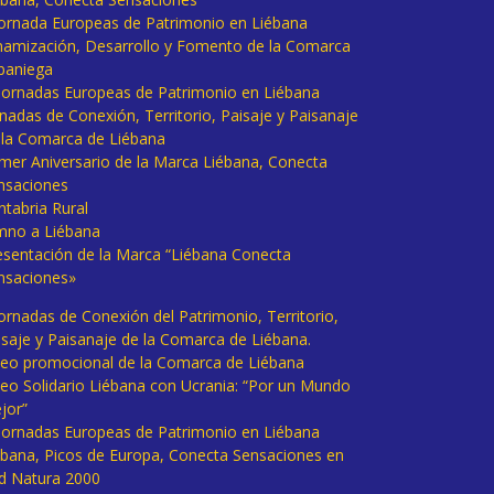
 Jornada Europeas de Patrimonio en Liébana
namización, Desarrollo y Fomento de la Comarca
baniega
I Jornadas Europeas de Patrimonio en Liébana
rnadas de Conexión, Territorio, Paisaje y Paisanaje
 la Comarca de Liébana
imer Aniversario de la Marca Liébana, Conecta
nsaciones
ntabria Rural
mno a Liébana
esentación de la Marca “Liébana Conecta
nsaciones»
Jornadas de Conexión del Patrimonio, Territorio,
isaje y Paisanaje de la Comarca de Liébana.
deo promocional de la Comarca de Liébana
deo Solidario Liébana con Ucrania: “Por un Mundo
jor”
 Jornadas Europeas de Patrimonio en Liébana
ébana, Picos de Europa, Conecta Sensaciones en
d Natura 2000