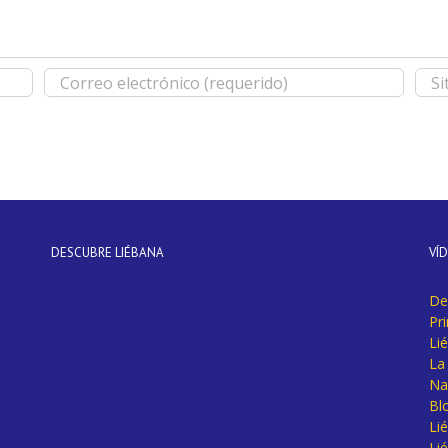
DESCUBRE LIÉBANA
VÍ
De
Pr
Li
La 
Na
Bl
Lié
Li