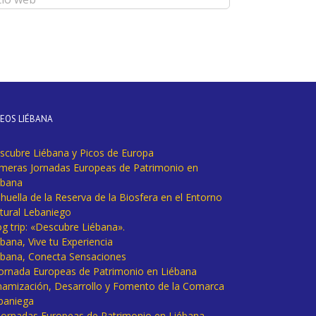
DEOS LIÉBANA
scubre Liébana y Picos de Europa
imeras Jornadas Europeas de Patrimonio en
ébana
huella de la Reserva de la Biosfera en el Entorno
tural Lebaniego
og trip: «Descubre Liébana».
bana, Vive tu Experiencia
ébana, Conecta Sensaciones
 Jornada Europeas de Patrimonio en Liébana
namización, Desarrollo y Fomento de la Comarca
baniega
I Jornadas Europeas de Patrimonio en Liébana