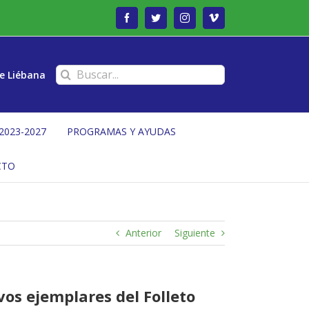
Facebook
Twitter
Instagram
Vimeo
Buscar:
e Liébana
2023-2027
PROGRAMAS Y AYUDAS
CTO
Anterior
Siguiente
vos ejemplares del Folleto