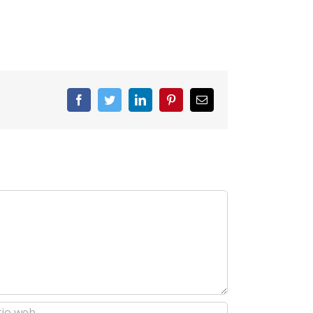
Facebook
Twitter
LinkedIn
Pinterest
Correo
electrónico