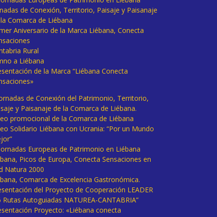
rnadas de Conexión, Territorio, Paisaje y Paisanaje
 la Comarca de Liébana
imer Aniversario de la Marca Liébana, Conecta
nsaciones
ntabria Rural
mno a Liébana
esentación de la Marca “Liébana Conecta
nsaciones»
Jornadas de Conexión del Patrimonio, Territorio,
isaje y Paisanaje de la Comarca de Liébana.
deo promocional de la Comarca de Liébana
deo Solidario Liébana con Ucrania: “Por un Mundo
jor”
 Jornadas Europeas de Patrimonio en Liébana
ébana, Picos de Europa, Conecta Sensaciones en
d Natura 2000
ébana, Comarca de Excelencia Gastronómica.
esentación del Proyecto de Cooperación LEADER
6 Rutas Autoguiadas NATUREA-CANTABRIA”
esentación Proyecto: «Liébana conecta