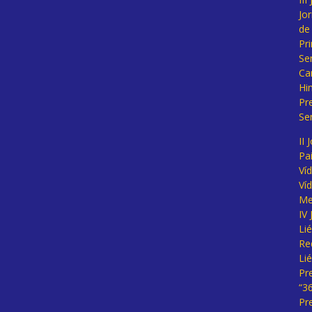
Jo
de
Pr
Se
Ca
Hi
Pr
Se
II 
Pa
Ví
Ví
Me
IV
Li
Re
Li
Pr
“3
Pr