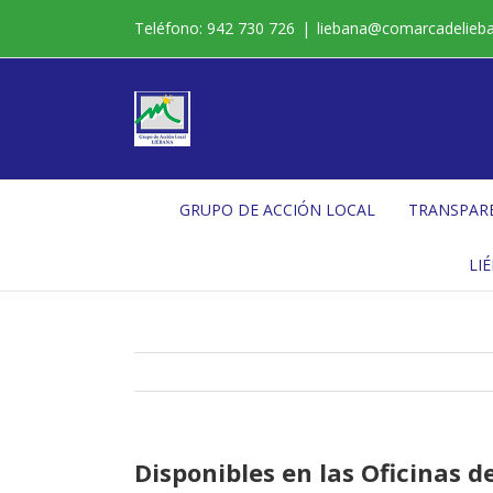
Saltar
Teléfono: 942 730 726
|
liebana@comarcadelieb
al
contenido
GRUPO DE ACCIÓN LOCAL
TRANSPAR
LI
Disponibles en las Oficinas d