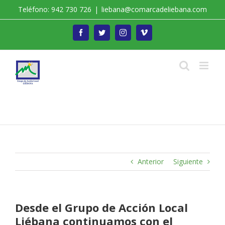
Saltar
Teléfono: 942 730 726
|
liebana@comarcadeliebana.com
al
contenido
Facebook
Twitter
Instagram
Vimeo
Trabajamos por el Desarrollo de la Comarca de
Liébana
Anterior
Siguiente
Desde el Grupo de Acción Local
Liébana continuamos con el