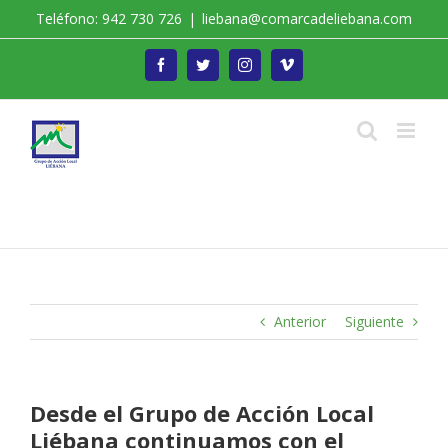
Saltar
Teléfono: 942 730 726
|
liebana@comarcadeliebana.com
al
contenido
Facebook
Twitter
Instagram
Vimeo
Trabajamos por el Desarrollo de la Comarca de
Liébana
Anterior
Siguiente
Desde el Grupo de Acción Local
Liébana continuamos con el